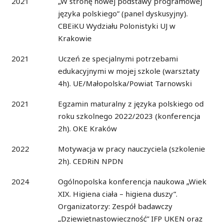
2021
„W stronę nowej podstawy programowej
języka polskiego” (panel dyskusyjny).
CBEiKU Wydziału Polonistyki UJ w
Krakowie
2021
Uczeń ze specjalnymi potrzebami
edukacyjnymi w mojej szkole (warsztaty
4h). UE/Małopolska/Powiat Tarnowski
2021
Egzamin maturalny z języka polskiego od
roku szkolnego 2022/2023 (konferencja
2h). OKE Kraków
2022
Motywacja w pracy nauczyciela (szkolenie
2h). CEDRiN NPDN
2024
Ogólnopolska konferencja naukowa „Wiek
XIX. Higiena ciała – higiena duszy”.
Organizatorzy: Zespół badawczy
„Dziewiętnastowieczność” IFP UKEN oraz