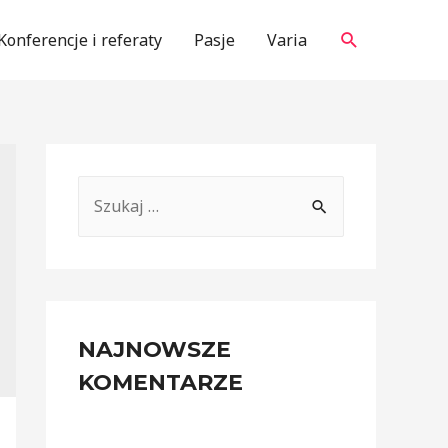
Search
Konferencje i referaty
Pasje
Varia
S
z
u
k
a
NAJNOWSZE
j
KOMENTARZE
: